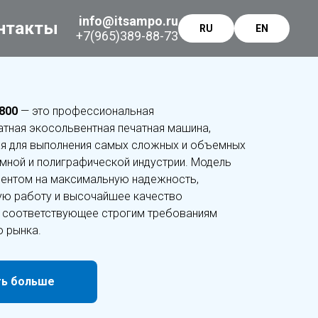
info@itsampo.ru
нтакты
RU
EN
+7(965)389-88-73
1800
— это профессиональная
ная экосольвентная печатная машина,
я для выполнения самых сложных и объемных
амной и полиграфической индустрии. Модель
центом на максимальную надежность,
ю работу и высочайшее качество
 соответствующее строгим требованиям
 рынка.
ть больше