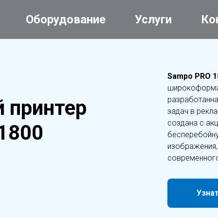
Оборудование
Услуги
Ко
Sampo PRO 
широкоформат
разработанна
 принтер
задач в рекл
создана с ак
1800
бесперебойну
изображения,
современного
Узна